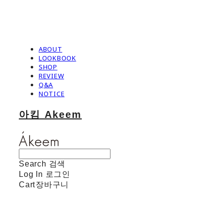
ABOUT
LOOKBOOK
SHOP
REVIEW
Q&A
NOTICE
아킴 Akeem
Search
검색
Log In
로그인
Cart
장바구니