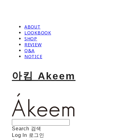
ABOUT
LOOKBOOK
SHOP
REVIEW
Q&A
NOTICE
아킴 Akeem
Search
검색
Log In
로그인