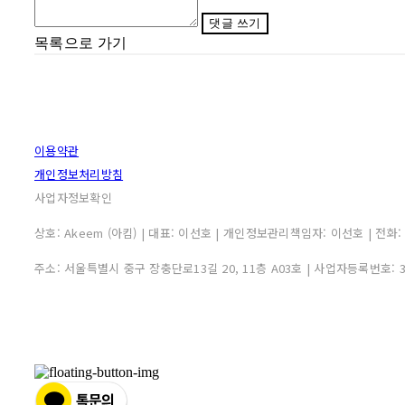
댓글 쓰기
목록으로 가기
이용약관
개인정보처리방침
사업자정보확인
상호: Akeem (아킴) | 대표: 이선호 | 개인정보관리책임자: 이선호 | 전화: 0507
주소: 서울특별시 중구 장충단로13길 20, 11층 A03호 | 사업자등록번호: