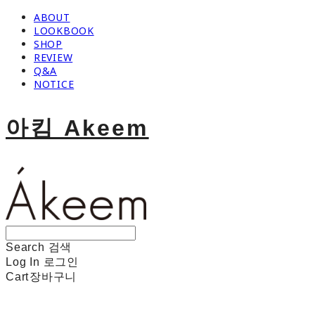
ABOUT
LOOKBOOK
SHOP
REVIEW
Q&A
NOTICE
아킴 Akeem
Search
검색
Log In
로그인
Cart
장바구니