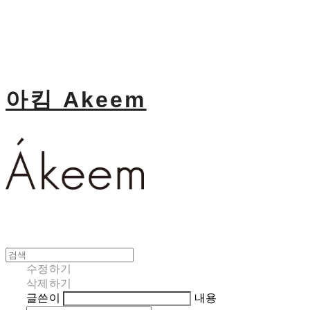
아킴 Akeem
수정하기
삭제하기
글쓴이
내용