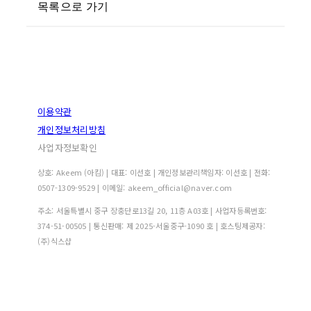
목록으로 가기
이용약관
개인정보처리방침
사업자정보확인
상호: Akeem (아킴) | 대표: 이선호 | 개인정보관리책임자: 이선호 | 전화:
0507-1309-9529 | 이메일: akeem_official@naver.com
주소: 서울특별시 중구 장충단로13길 20, 11층 A03호 | 사업자등록번호:
374-51-00505
| 통신판매:
제 2025-서울중구-1090 호
| 호스팅제공자:
(주)식스샵