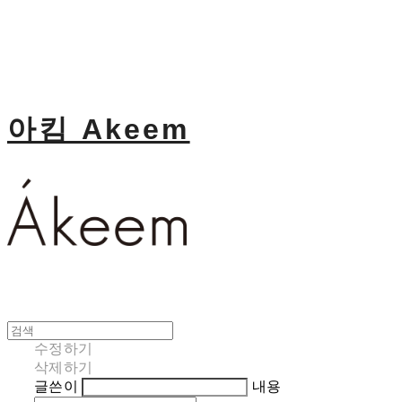
아킴 Akeem
수정하기
삭제하기
글쓴이
내용