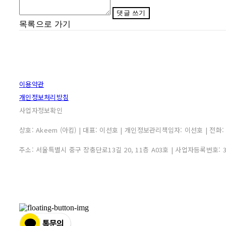
댓글 쓰기
목록으로 가기
이용약관
개인정보처리방침
사업자정보확인
상호: Akeem (아킴) | 대표: 이선호 | 개인정보관리책임자: 이선호 | 전화: 0507
주소: 서울특별시 중구 장충단로13길 20, 11층 A03호 | 사업자등록번호: