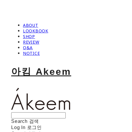
ABOUT
LOOKBOOK
SHOP
REVIEW
Q&A
NOTICE
아킴 Akeem
Search
검색
Log In
로그인