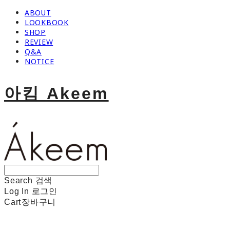
ABOUT
LOOKBOOK
SHOP
REVIEW
Q&A
NOTICE
아킴 Akeem
Search
검색
Log In
로그인
Cart
장바구니