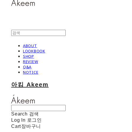
ABOUT
LOOKBOOK
SHOP
REVIEW
Q&A
NOTICE
아킴 Akeem
Search
검색
Log In
로그인
Cart
장바구니