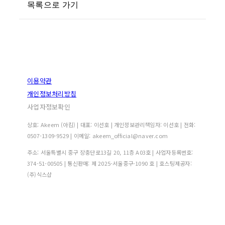
목록으로 가기
이용약관
개인정보처리방침
사업자정보확인
상호: Akeem (아킴) | 대표: 이선호 | 개인정보관리책임자: 이선호 | 전화:
0507-1309-9529 | 이메일: akeem_official@naver.com
주소: 서울특별시 중구 장충단로13길 20, 11층 A03호 | 사업자등록번호:
374-51-00505
| 통신판매:
제 2025-서울중구-1090 호
| 호스팅제공자:
(주)식스샵