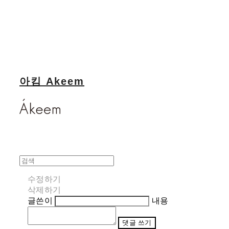
아킴 Akeem
수정하기
삭제하기
글쓴이
내용
댓글 쓰기