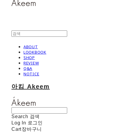
ABOUT
LOOKBOOK
SHOP
REVIEW
Q&A
NOTICE
아킴 Akeem
Search
검색
Log In
로그인
Cart
장바구니