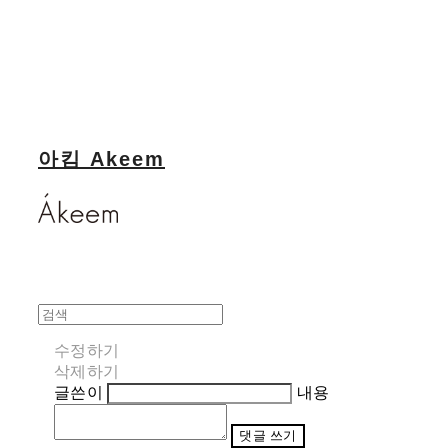
아킴 Akeem
수정하기
삭제하기
글쓴이
내용
댓글 쓰기