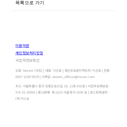
목록으로 가기
이용약관
개인정보처리방침
사업자정보확인
상호: Akeem (아킴) | 대표: 이선호 | 개인정보관리책임자: 이선호 | 전화:
0507-1309-9529 | 이메일: akeem_official@naver.com
주소: 서울특별시 중구 장충단로13길 20, 11층 A03호 | 사업자등록번호:
374-51-00505
| 통신판매:
제 2025-서울중구-1090 호
| 호스팅제공자:
(주)식스샵