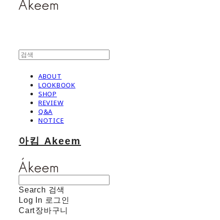
ABOUT
LOOKBOOK
SHOP
REVIEW
Q&A
NOTICE
아킴 Akeem
Search
검색
Log In
로그인
Cart
장바구니