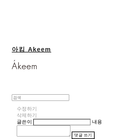
아킴 Akeem
수정하기
삭제하기
글쓴이
내용
댓글 쓰기