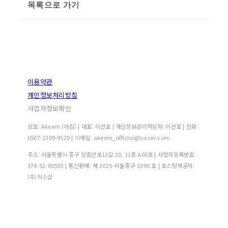
목록으로 가기
이용약관
개인정보처리방침
사업자정보확인
상호: Akeem (아킴) | 대표: 이선호 | 개인정보관리책임자: 이선호 | 전화:
0507-1309-9529 | 이메일: akeem_official@naver.com
주소: 서울특별시 중구 장충단로13길 20, 11층 A03호 | 사업자등록번호:
374-51-00505
| 통신판매:
제 2025-서울중구-1090 호
| 호스팅제공자:
(주)식스샵