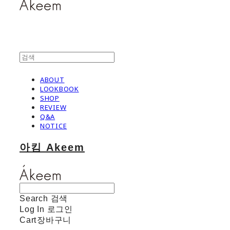
ABOUT
LOOKBOOK
SHOP
REVIEW
Q&A
NOTICE
아킴 Akeem
Search
검색
Log In
로그인
Cart
장바구니