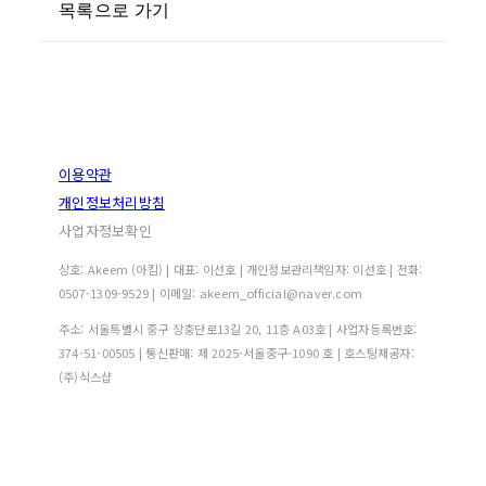
목록으로 가기
이용약관
개인정보처리방침
사업자정보확인
상호: Akeem (아킴) | 대표: 이선호 | 개인정보관리책임자: 이선호 | 전화:
0507-1309-9529 | 이메일: akeem_official@naver.com
주소: 서울특별시 중구 장충단로13길 20, 11층 A03호 | 사업자등록번호:
374-51-00505
| 통신판매:
제 2025-서울중구-1090 호
| 호스팅제공자:
(주)식스샵