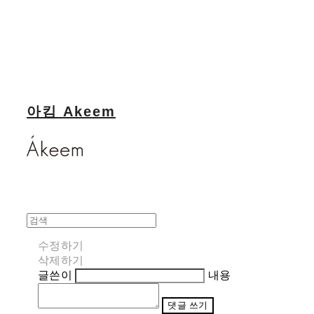
아킴 Akeem
수정하기
삭제하기
글쓴이
내용
댓글 쓰기