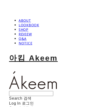
ABOUT
LOOKBOOK
SHOP
REVIEW
Q&A
NOTICE
아킴 Akeem
Search
검색
Log In
로그인