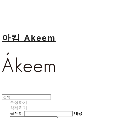
아킴 Akeem
수정하기
삭제하기
글쓴이
내용