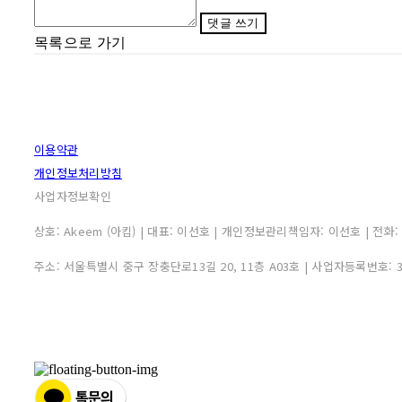
댓글 쓰기
목록으로 가기
이용약관
개인정보처리방침
사업자정보확인
상호: Akeem (아킴) | 대표: 이선호 | 개인정보관리책임자: 이선호 | 전화: 0507
주소: 서울특별시 중구 장충단로13길 20, 11층 A03호 | 사업자등록번호: