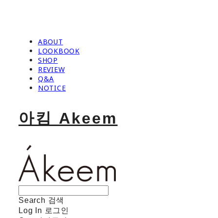
ABOUT
LOOKBOOK
SHOP
REVIEW
Q&A
NOTICE
아킴 Akeem
Search
검색
Log In
로그인