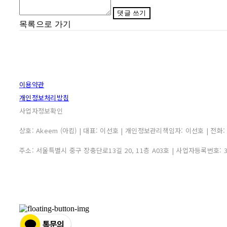
댓글 쓰기
목록으로 가기
이용약관
개인정보처리방침
사업자정보확인
상호: Akeem (아킴) | 대표: 이선호 | 개인정보관리책임자: 이선호 | 전화: 0507
주소: 서울특별시 중구 장충단로13길 20, 11층 A03호 | 사업자등록번호: