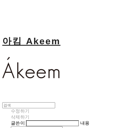
아킴 Akeem
수정하기
삭제하기
글쓴이
내용