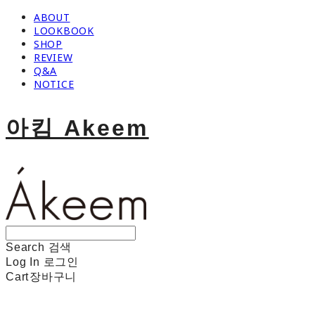
ABOUT
LOOKBOOK
SHOP
REVIEW
Q&A
NOTICE
아킴 Akeem
Search
검색
Log In
로그인
Cart
장바구니