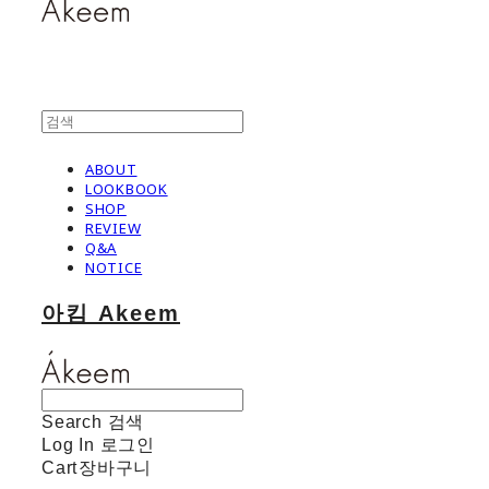
ABOUT
LOOKBOOK
SHOP
REVIEW
Q&A
NOTICE
아킴 Akeem
Search
검색
Log In
로그인
Cart
장바구니