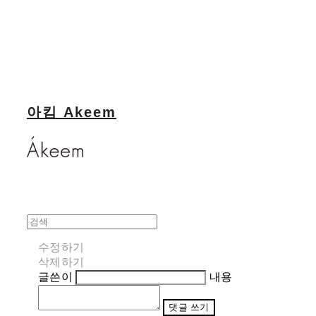
아킴 Akeem
수정하기
삭제하기
글쓴이
내용
댓글 쓰기