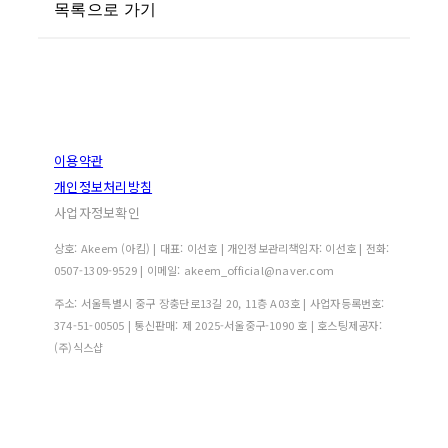
목록으로 가기
이용약관
개인정보처리방침
사업자정보확인
상호: Akeem (아킴) | 대표: 이선호 | 개인정보관리책임자: 이선호 | 전화:
0507-1309-9529 | 이메일: akeem_official@naver.com
주소: 서울특별시 중구 장충단로13길 20, 11층 A03호 | 사업자등록번호:
374-51-00505
| 통신판매:
제 2025-서울중구-1090 호
| 호스팅제공자:
(주)식스샵