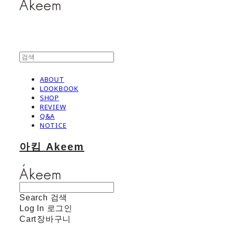
ABOUT
LOOKBOOK
SHOP
REVIEW
Q&A
NOTICE
아킴 Akeem
Search
검색
Log In
로그인
Cart
장바구니