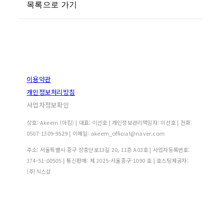
목록으로 가기
이용약관
개인정보처리방침
사업자정보확인
상호: Akeem (아킴) | 대표: 이선호 | 개인정보관리책임자: 이선호 | 전화:
0507-1309-9529 | 이메일: akeem_official@naver.com
주소: 서울특별시 중구 장충단로13길 20, 11층 A03호 | 사업자등록번호:
374-51-00505
| 통신판매:
제 2025-서울중구-1090 호
| 호스팅제공자:
(주)식스샵