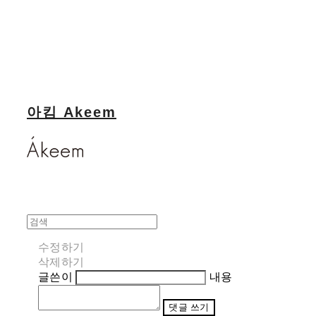
아킴 Akeem
수정하기
삭제하기
글쓴이
내용
댓글 쓰기