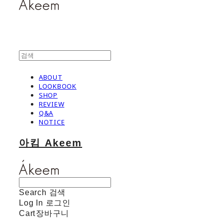
ABOUT
LOOKBOOK
SHOP
REVIEW
Q&A
NOTICE
아킴 Akeem
Search
검색
Log In
로그인
Cart
장바구니