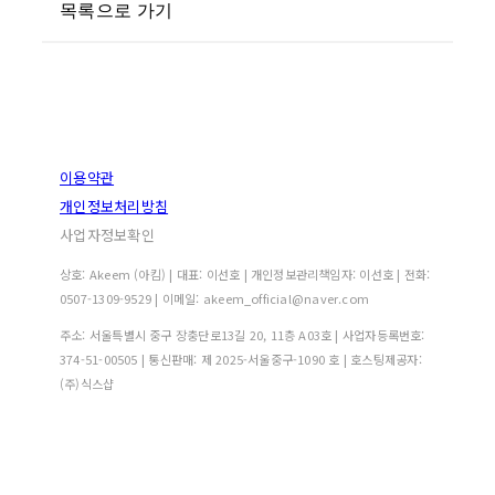
목록으로 가기
이용약관
개인정보처리방침
사업자정보확인
상호: Akeem (아킴) | 대표: 이선호 | 개인정보관리책임자: 이선호 | 전화:
0507-1309-9529 | 이메일: akeem_official@naver.com
주소: 서울특별시 중구 장충단로13길 20, 11층 A03호 | 사업자등록번호:
374-51-00505
| 통신판매:
제 2025-서울중구-1090 호
| 호스팅제공자:
(주)식스샵