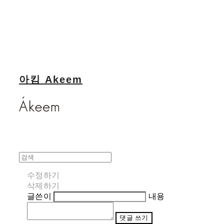
아킴 Akeem
수정하기
삭제하기
글쓴이
내용
댓글 쓰기