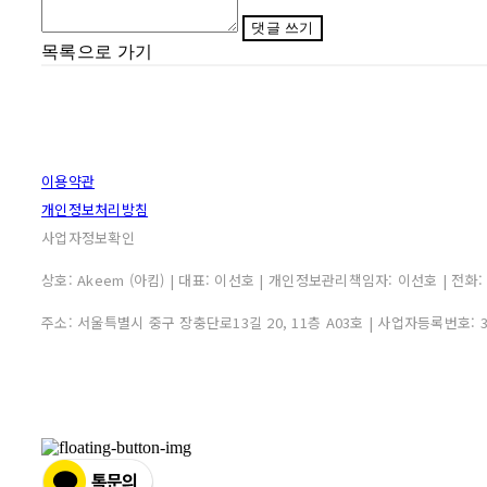
댓글 쓰기
목록으로 가기
이용약관
개인정보처리방침
사업자정보확인
상호: Akeem (아킴) | 대표: 이선호 | 개인정보관리책임자: 이선호 | 전화: 0507
주소: 서울특별시 중구 장충단로13길 20, 11층 A03호 | 사업자등록번호: