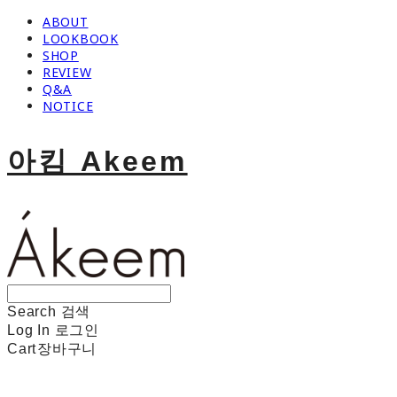
ABOUT
LOOKBOOK
SHOP
REVIEW
Q&A
NOTICE
아킴 Akeem
Search
검색
Log In
로그인
Cart
장바구니