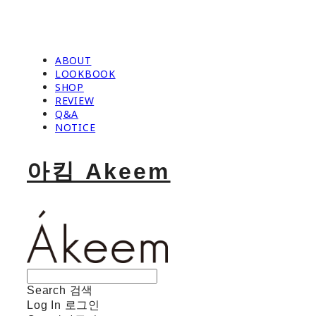
ABOUT
LOOKBOOK
SHOP
REVIEW
Q&A
NOTICE
아킴 Akeem
Search
검색
Log In
로그인