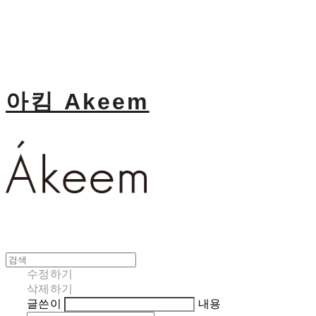
아킴 Akeem
수정하기
삭제하기
글쓴이
내용