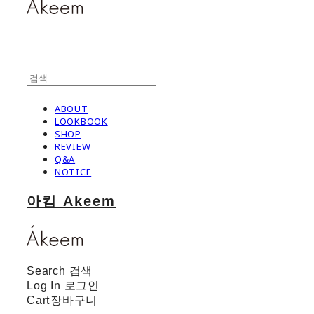
ABOUT
LOOKBOOK
SHOP
REVIEW
Q&A
NOTICE
아킴 Akeem
Search
검색
Log In
로그인
Cart
장바구니