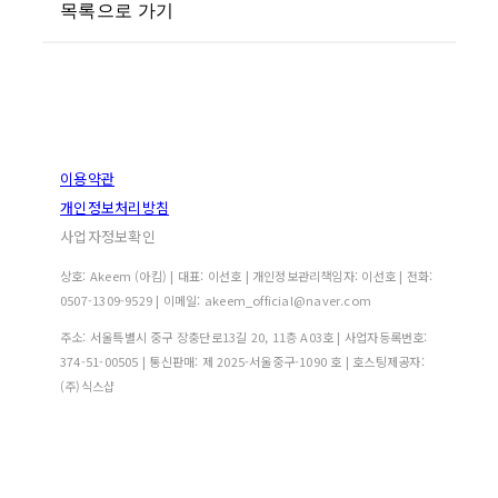
목록으로 가기
이용약관
개인정보처리방침
사업자정보확인
상호: Akeem (아킴) | 대표: 이선호 | 개인정보관리책임자: 이선호 | 전화:
0507-1309-9529 | 이메일: akeem_official@naver.com
주소: 서울특별시 중구 장충단로13길 20, 11층 A03호 | 사업자등록번호:
374-51-00505
| 통신판매:
제 2025-서울중구-1090 호
| 호스팅제공자:
(주)식스샵