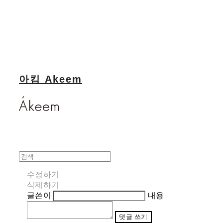
아킴 Akeem
수정하기
삭제하기
글쓴이
내용
댓글 쓰기