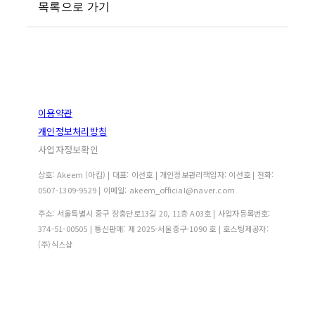
목록으로 가기
이용약관
개인정보처리방침
사업자정보확인
상호: Akeem (아킴) | 대표: 이선호 | 개인정보관리책임자: 이선호 | 전화:
0507-1309-9529 | 이메일: akeem_official@naver.com
주소: 서울특별시 중구 장충단로13길 20, 11층 A03호 | 사업자등록번호:
374-51-00505
| 통신판매:
제 2025-서울중구-1090 호
| 호스팅제공자:
(주)식스샵