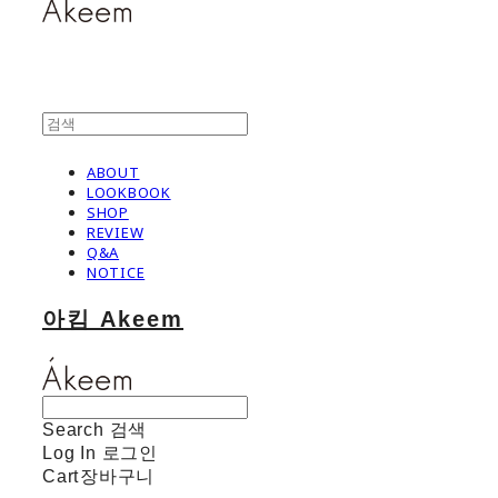
ABOUT
LOOKBOOK
SHOP
REVIEW
Q&A
NOTICE
아킴 Akeem
Search
검색
Log In
로그인
Cart
장바구니