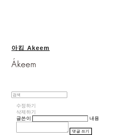
아킴 Akeem
수정하기
삭제하기
글쓴이
내용
댓글 쓰기