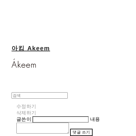
아킴 Akeem
수정하기
삭제하기
글쓴이
내용
댓글 쓰기