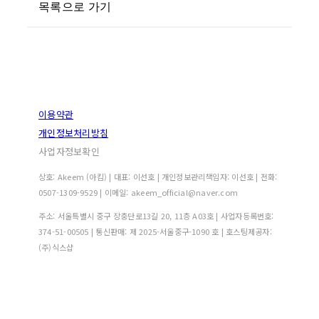
목록으로 가기
이용약관
개인정보처리방침
사업자정보확인
상호: Akeem (아킴) | 대표: 이선호 | 개인정보관리책임자: 이선호 | 전화:
0507-1309-9529 | 이메일: akeem_official@naver.com
주소: 서울특별시 중구 장충단로13길 20, 11층 A03호 | 사업자등록번호:
374-51-00505
| 통신판매:
제 2025-서울중구-1090 호
| 호스팅제공자:
(주)식스샵