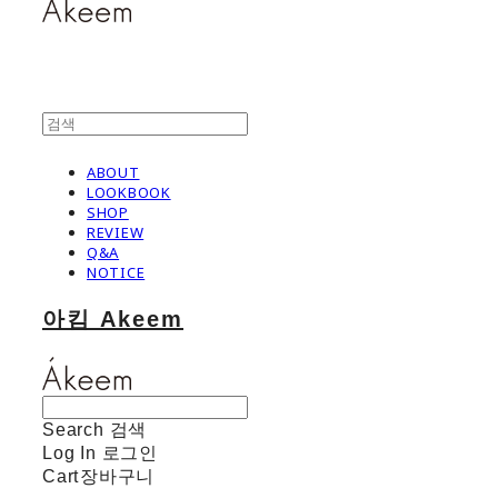
ABOUT
LOOKBOOK
SHOP
REVIEW
Q&A
NOTICE
아킴 Akeem
Search
검색
Log In
로그인
Cart
장바구니