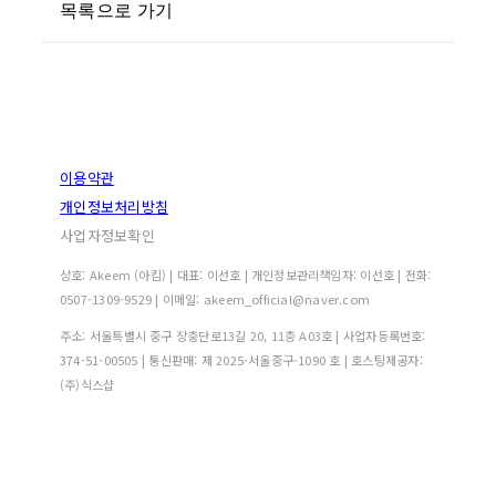
목록으로 가기
이용약관
개인정보처리방침
사업자정보확인
상호: Akeem (아킴) | 대표: 이선호 | 개인정보관리책임자: 이선호 | 전화:
0507-1309-9529 | 이메일: akeem_official@naver.com
주소: 서울특별시 중구 장충단로13길 20, 11층 A03호 | 사업자등록번호:
374-51-00505
| 통신판매:
제 2025-서울중구-1090 호
| 호스팅제공자:
(주)식스샵