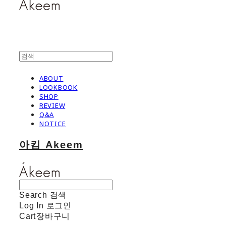
ABOUT
LOOKBOOK
SHOP
REVIEW
Q&A
NOTICE
아킴 Akeem
Search
검색
Log In
로그인
Cart
장바구니