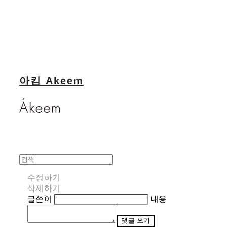
아킴 Akeem
수정하기
삭제하기
글쓴이
내용
댓글 쓰기