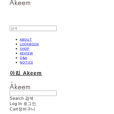
ABOUT
LOOKBOOK
SHOP
REVIEW
Q&A
NOTICE
아킴 Akeem
Search
검색
Log In
로그인
Cart
장바구니