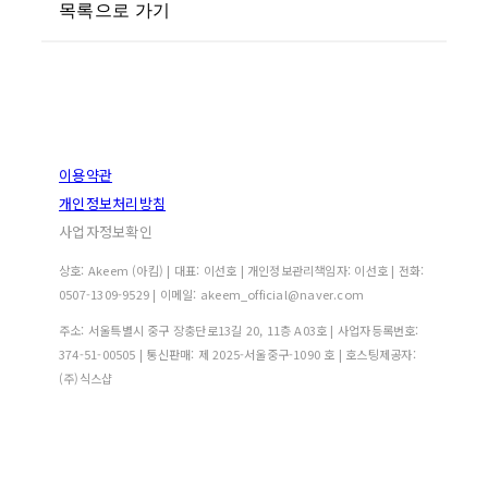
목록으로 가기
이용약관
개인정보처리방침
사업자정보확인
상호: Akeem (아킴) | 대표: 이선호 | 개인정보관리책임자: 이선호 | 전화:
0507-1309-9529 | 이메일: akeem_official@naver.com
주소: 서울특별시 중구 장충단로13길 20, 11층 A03호 | 사업자등록번호:
374-51-00505
| 통신판매:
제 2025-서울중구-1090 호
| 호스팅제공자:
(주)식스샵