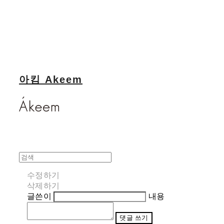
아킴 Akeem
수정하기
삭제하기
글쓴이
내용
댓글 쓰기