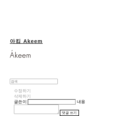
아킴 Akeem
수정하기
삭제하기
글쓴이
내용
댓글 쓰기