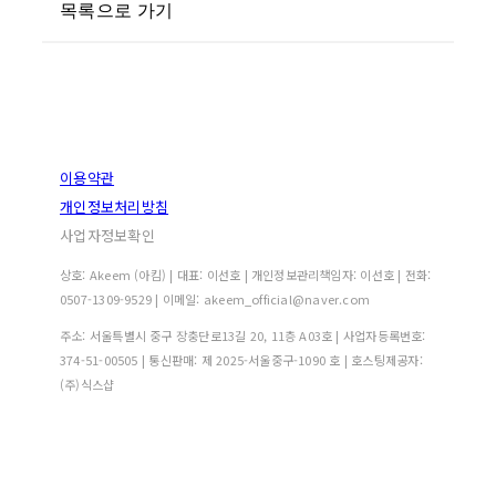
목록으로 가기
이용약관
개인정보처리방침
사업자정보확인
상호: Akeem (아킴) | 대표: 이선호 | 개인정보관리책임자: 이선호 | 전화:
0507-1309-9529 | 이메일: akeem_official@naver.com
주소: 서울특별시 중구 장충단로13길 20, 11층 A03호 | 사업자등록번호:
374-51-00505
| 통신판매:
제 2025-서울중구-1090 호
| 호스팅제공자:
(주)식스샵