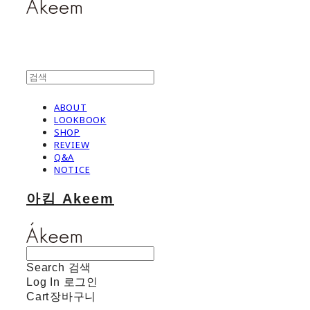
ABOUT
LOOKBOOK
SHOP
REVIEW
Q&A
NOTICE
아킴 Akeem
Search
검색
Log In
로그인
Cart
장바구니