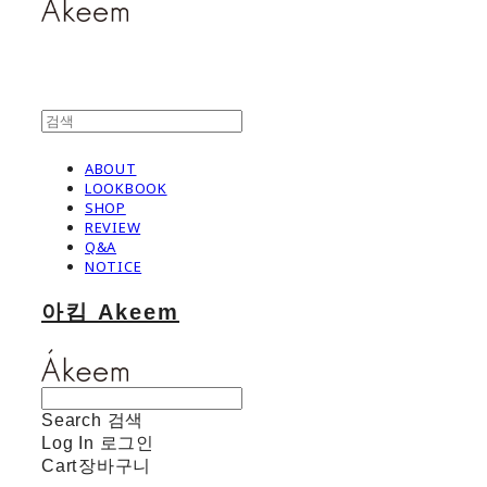
ABOUT
LOOKBOOK
SHOP
REVIEW
Q&A
NOTICE
아킴 Akeem
Search
검색
Log In
로그인
Cart
장바구니