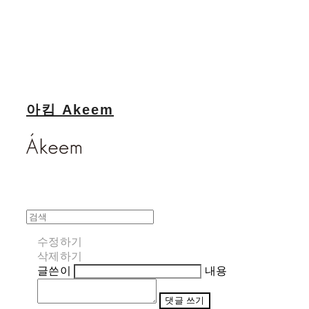
아킴 Akeem
수정하기
삭제하기
글쓴이
내용
댓글 쓰기