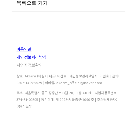
목록으로 가기
이용약관
개인정보처리방침
사업자정보확인
상호: Akeem (아킴) | 대표: 이선호 | 개인정보관리책임자: 이선호 | 전화:
0507-1309-9529 | 이메일: akeem_official@naver.com
주소: 서울특별시 중구 장충단로13길 20, 11층 A03호 | 사업자등록번호:
374-51-00505
| 통신판매:
제 2025-서울중구-1090 호
| 호스팅제공자:
(주)식스샵