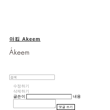
아킴 Akeem
수정하기
삭제하기
글쓴이
내용
댓글 쓰기