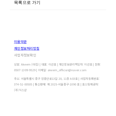
목록으로 가기
이용약관
개인정보처리방침
사업자정보확인
상호: Akeem (아킴) | 대표: 이선호 | 개인정보관리책임자: 이선호 | 전화:
0507-1309-9529 | 이메일: akeem_official@naver.com
주소: 서울특별시 중구 장충단로13길 20, 11층 A03호 | 사업자등록번호:
374-51-00505
| 통신판매:
제 2025-서울중구-1090 호
| 호스팅제공자:
(주)식스샵