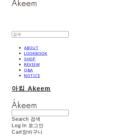
ABOUT
LOOKBOOK
SHOP
REVIEW
Q&A
NOTICE
아킴 Akeem
Search
검색
Log In
로그인
Cart
장바구니