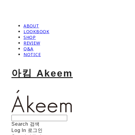
ABOUT
LOOKBOOK
SHOP
REVIEW
Q&A
NOTICE
아킴 Akeem
Search
검색
Log In
로그인