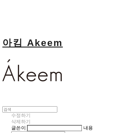
아킴 Akeem
수정하기
삭제하기
글쓴이
내용