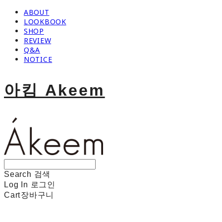
ABOUT
LOOKBOOK
SHOP
REVIEW
Q&A
NOTICE
아킴 Akeem
Search
검색
Log In
로그인
Cart
장바구니