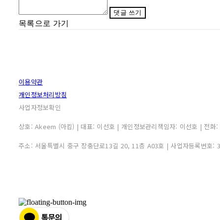
댓글 쓰기
목록으로 가기
이용약관
개인정보처리방침
사업자정보확인
상호: Akeem (아킴) | 대표: 이선호 | 개인정보관리책임자: 이선호 | 전화: 0507
주소: 서울특별시 중구 장충단로13길 20, 11층 A03호 | 사업자등록번호: