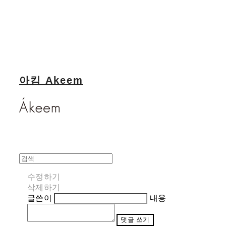
아킴 Akeem
수정하기
삭제하기
글쓴이
내용
댓글 쓰기