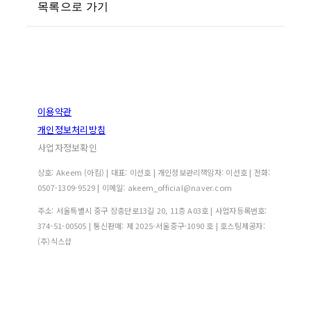
목록으로 가기
이용약관
개인정보처리방침
사업자정보확인
상호: Akeem (아킴) | 대표: 이선호 | 개인정보관리책임자: 이선호 | 전화:
0507-1309-9529 | 이메일: akeem_official@naver.com
주소: 서울특별시 중구 장충단로13길 20, 11층 A03호 | 사업자등록번호:
374-51-00505
| 통신판매:
제 2025-서울중구-1090 호
| 호스팅제공자:
(주)식스샵