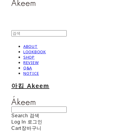
ABOUT
LOOKBOOK
SHOP
REVIEW
Q&A
NOTICE
아킴 Akeem
Search
검색
Log In
로그인
Cart
장바구니