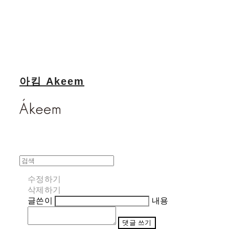
아킴 Akeem
수정하기
삭제하기
글쓴이
내용
댓글 쓰기