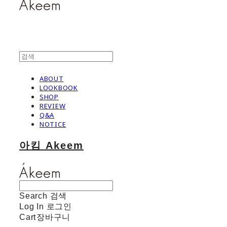
ABOUT
LOOKBOOK
SHOP
REVIEW
Q&A
NOTICE
아킴 Akeem
Search
검색
Log In
로그인
Cart
장바구니