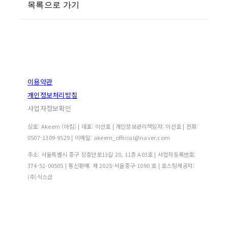
목록으로 가기
이용약관
개인정보처리방침
사업자정보확인
상호: Akeem (아킴) | 대표: 이선호 | 개인정보관리책임자: 이선호 | 전화:
0507-1309-9529 | 이메일: akeem_official@naver.com
주소: 서울특별시 중구 장충단로13길 20, 11층 A03호 | 사업자등록번호:
374-51-00505
| 통신판매:
제 2025-서울중구-1090 호
| 호스팅제공자:
(주)식스샵