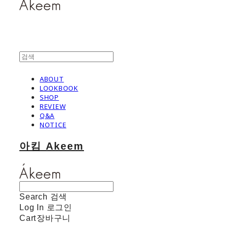
ABOUT
LOOKBOOK
SHOP
REVIEW
Q&A
NOTICE
아킴 Akeem
Search
검색
Log In
로그인
Cart
장바구니