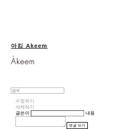
아킴 Akeem
수정하기
삭제하기
글쓴이
내용
댓글 쓰기