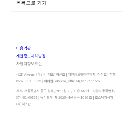
목록으로 가기
이용약관
개인정보처리방침
사업자정보확인
상호: Akeem (아킴) | 대표: 이선호 | 개인정보관리책임자: 이선호 | 전화:
0507-1309-9529 | 이메일: akeem_official@naver.com
주소: 서울특별시 중구 장충단로13길 20, 11층 A03호 | 사업자등록번호:
374-51-00505
| 통신판매:
제 2025-서울중구-1090 호
| 호스팅제공자:
(주)식스샵