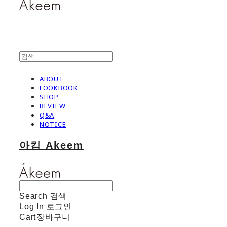
ABOUT
LOOKBOOK
SHOP
REVIEW
Q&A
NOTICE
아킴 Akeem
Search
검색
Log In
로그인
Cart
장바구니