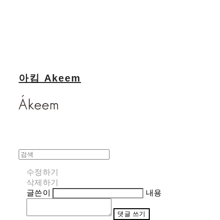
아킴 Akeem
수정하기
삭제하기
글쓴이
내용
댓글 쓰기