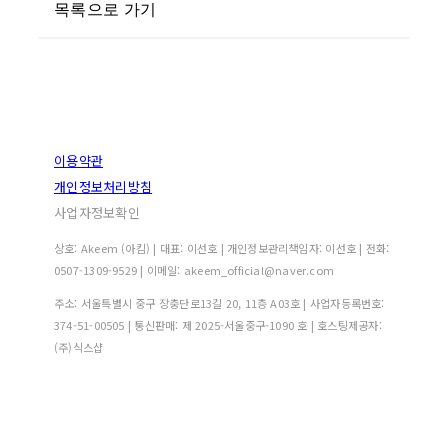
목록으로 가기
이용약관
개인정보처리방침
사업자정보확인
상호: Akeem (아킴) | 대표: 이선호 | 개인정보관리책임자: 이선호 | 전화:
0507-1309-9529 | 이메일: akeem_official@naver.com
주소: 서울특별시 중구 장충단로13길 20, 11층 A03호 | 사업자등록번호:
374-51-00505
| 통신판매:
제 2025-서울중구-1090 호
| 호스팅제공자:
(주)식스샵