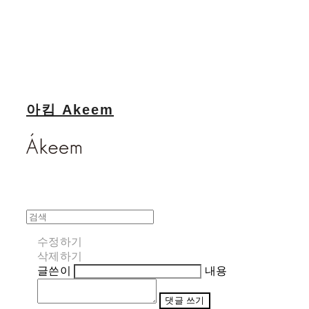
아킴 Akeem
수정하기
삭제하기
글쓴이
내용
댓글 쓰기