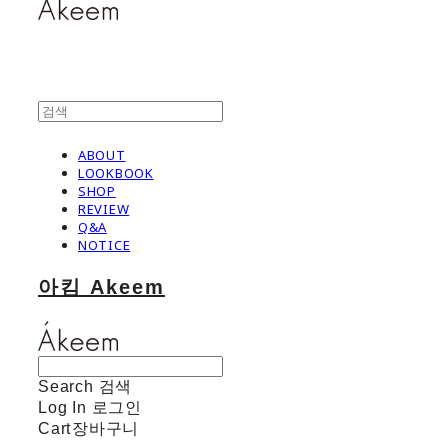
ABOUT
LOOKBOOK
SHOP
REVIEW
Q&A
NOTICE
아킴 Akeem
Search
검색
Log In
로그인
Cart
장바구니