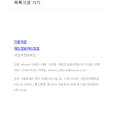
목록으로 가기
이용약관
개인정보처리방침
사업자정보확인
상호: Akeem (아킴) | 대표: 이선호 | 개인정보관리책임자: 이선호 | 전화:
0507-1309-9529 | 이메일: akeem_official@naver.com
주소: 서울특별시 중구 장충단로13길 20, 11층 A03호 | 사업자등록번호:
374-51-00505
| 통신판매:
제 2025-서울중구-1090 호
| 호스팅제공자:
(주)식스샵