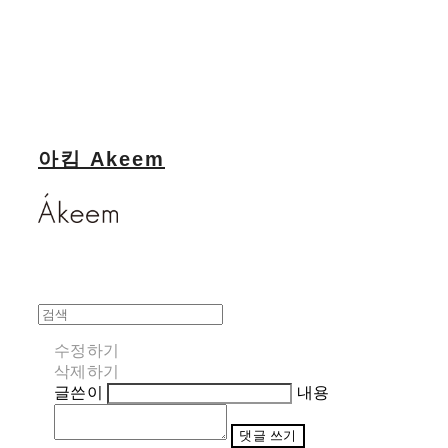
아킴 Akeem
수정하기
삭제하기
글쓴이
내용
댓글 쓰기