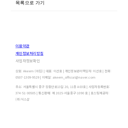
목록으로 가기
이용약관
개인정보처리방침
사업자정보확인
상호: Akeem (아킴) | 대표: 이선호 | 개인정보관리책임자: 이선호 | 전화:
0507-1309-9529 | 이메일: akeem_official@naver.com
주소: 서울특별시 중구 장충단로13길 20, 11층 A03호 | 사업자등록번호:
374-51-00505
| 통신판매:
제 2025-서울중구-1090 호
| 호스팅제공자:
(주)식스샵