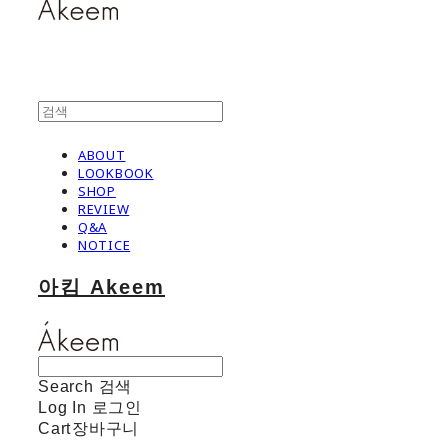
ABOUT
LOOKBOOK
SHOP
REVIEW
Q&A
NOTICE
아킴 Akeem
Search
검색
Log In
로그인
Cart
장바구니