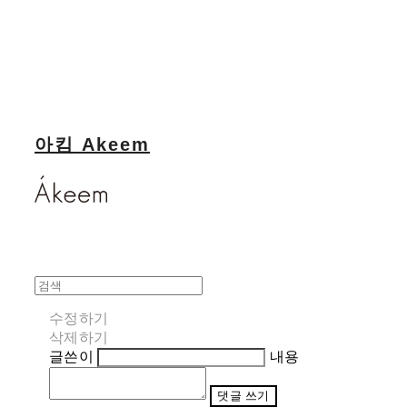
아킴 Akeem
수정하기
삭제하기
글쓴이
내용
댓글 쓰기