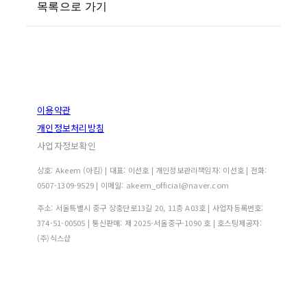
목록으로 가기
이용약관
개인정보처리방침
사업자정보확인
상호: Akeem (아킴) | 대표: 이선호 | 개인정보관리책임자: 이선호 | 전화:
0507-1309-9529 | 이메일: akeem_official@naver.com
주소: 서울특별시 중구 장충단로13길 20, 11층 A03호 | 사업자등록번호:
374-51-00505
| 통신판매:
제 2025-서울중구-1090 호
| 호스팅제공자:
(주)식스샵