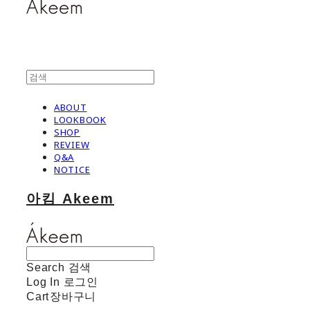
ABOUT
LOOKBOOK
SHOP
REVIEW
Q&A
NOTICE
아킴 Akeem
Search
검색
Log In
로그인
Cart
장바구니