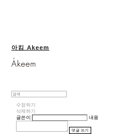
아킴 Akeem
수정하기
삭제하기
글쓴이
내용
댓글 쓰기