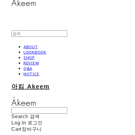
ABOUT
LOOKBOOK
SHOP
REVIEW
Q&A
NOTICE
아킴 Akeem
Search
검색
Log In
로그인
Cart
장바구니