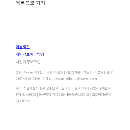
목록으로 가기
이용약관
개인정보처리방침
사업자정보확인
상호: Akeem (아킴) | 대표: 이선호 | 개인정보관리책임자: 이선호 | 전화:
0507-1309-9529 | 이메일: akeem_official@naver.com
주소: 서울특별시 중구 장충단로13길 20, 11층 A03호 | 사업자등록번호:
374-51-00505
| 통신판매:
제 2025-서울중구-1090 호
| 호스팅제공자:
(주)식스샵