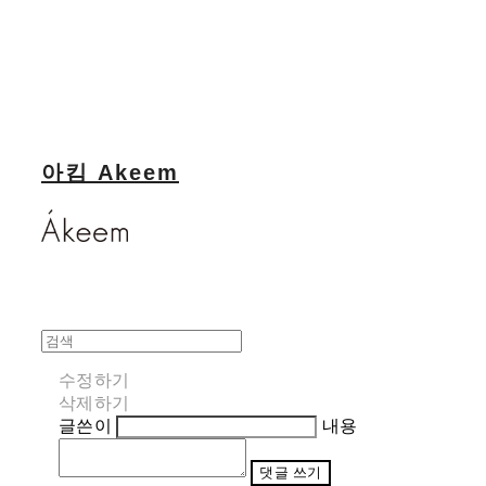
아킴 Akeem
수정하기
삭제하기
글쓴이
내용
댓글 쓰기