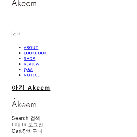
ABOUT
LOOKBOOK
SHOP
REVIEW
Q&A
NOTICE
아킴 Akeem
Search
검색
Log In
로그인
Cart
장바구니