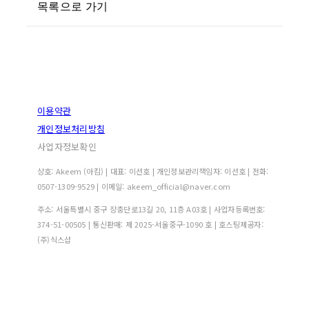
목록으로 가기
이용약관
개인정보처리방침
사업자정보확인
상호: Akeem (아킴) | 대표: 이선호 | 개인정보관리책임자: 이선호 | 전화:
0507-1309-9529 | 이메일: akeem_official@naver.com
주소: 서울특별시 중구 장충단로13길 20, 11층 A03호 | 사업자등록번호:
374-51-00505
| 통신판매:
제 2025-서울중구-1090 호
| 호스팅제공자:
(주)식스샵