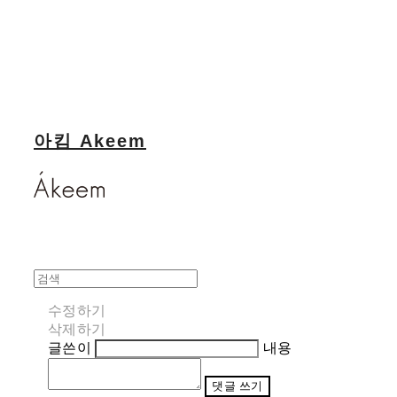
아킴 Akeem
수정하기
삭제하기
글쓴이
내용
댓글 쓰기