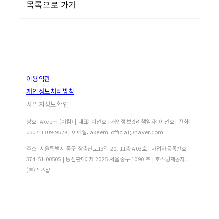
목록으로 가기
이용약관
개인정보처리방침
사업자정보확인
상호: Akeem (아킴) | 대표: 이선호 | 개인정보관리책임자: 이선호 | 전화:
0507-1309-9529 | 이메일: akeem_official@naver.com
주소: 서울특별시 중구 장충단로13길 20, 11층 A03호 | 사업자등록번호:
374-51-00505
| 통신판매:
제 2025-서울중구-1090 호
| 호스팅제공자:
(주)식스샵