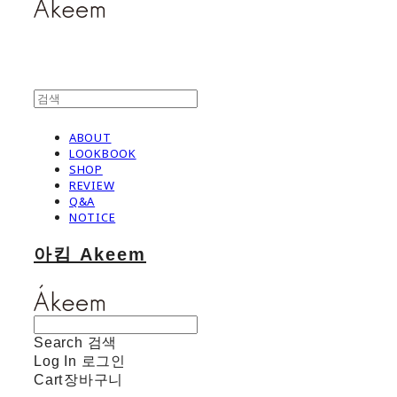
ABOUT
LOOKBOOK
SHOP
REVIEW
Q&A
NOTICE
아킴 Akeem
Search
검색
Log In
로그인
Cart
장바구니