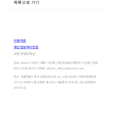
목록으로 가기
이용약관
개인정보처리방침
사업자정보확인
상호: Akeem (아킴) | 대표: 이선호 | 개인정보관리책임자: 이선호 | 전화:
0507-1309-9529 | 이메일: akeem_official@naver.com
주소: 서울특별시 중구 장충단로13길 20, 11층 A03호 | 사업자등록번호:
374-51-00505
| 통신판매:
제 2025-서울중구-1090 호
| 호스팅제공자:
(주)식스샵