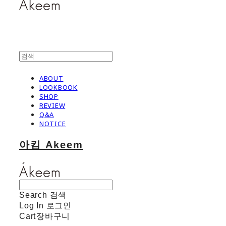
ABOUT
LOOKBOOK
SHOP
REVIEW
Q&A
NOTICE
아킴 Akeem
Search
검색
Log In
로그인
Cart
장바구니