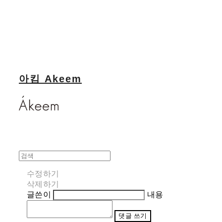
아킴 Akeem
수정하기
삭제하기
글쓴이
내용
댓글 쓰기