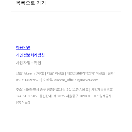
목록으로 가기
이용약관
개인정보처리방침
사업자정보확인
상호: Akeem (아킴) | 대표: 이선호 | 개인정보관리책임자: 이선호 | 전화:
0507-1309-9529 | 이메일: akeem_official@naver.com
주소: 서울특별시 중구 장충단로13길 20, 11층 A03호 | 사업자등록번호:
374-51-00505
| 통신판매:
제 2025-서울중구-1090 호
| 호스팅제공자:
(주)식스샵