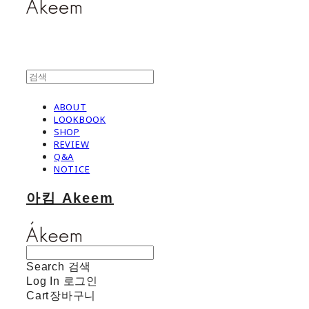
ABOUT
LOOKBOOK
SHOP
REVIEW
Q&A
NOTICE
아킴 Akeem
Search
검색
Log In
로그인
Cart
장바구니