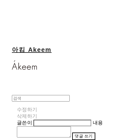
아킴 Akeem
수정하기
삭제하기
글쓴이
내용
댓글 쓰기