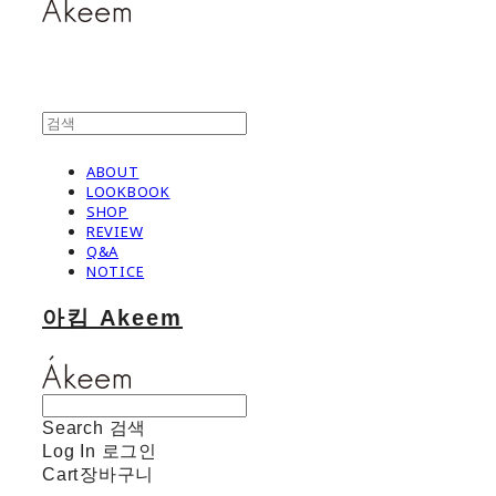
ABOUT
LOOKBOOK
SHOP
REVIEW
Q&A
NOTICE
아킴 Akeem
Search
검색
Log In
로그인
Cart
장바구니