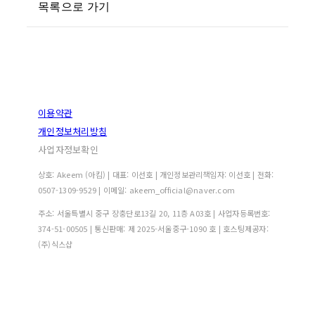
목록으로 가기
이용약관
개인정보처리방침
사업자정보확인
상호: Akeem (아킴) | 대표: 이선호 | 개인정보관리책임자: 이선호 | 전화:
0507-1309-9529 | 이메일: akeem_official@naver.com
주소: 서울특별시 중구 장충단로13길 20, 11층 A03호 | 사업자등록번호:
374-51-00505
| 통신판매:
제 2025-서울중구-1090 호
| 호스팅제공자:
(주)식스샵