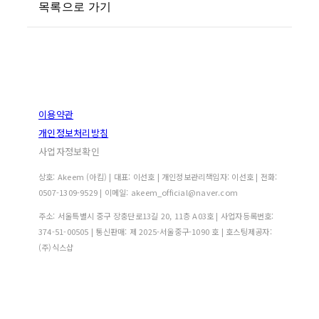
목록으로 가기
이용약관
개인정보처리방침
사업자정보확인
상호: Akeem (아킴) | 대표: 이선호 | 개인정보관리책임자: 이선호 | 전화:
0507-1309-9529 | 이메일: akeem_official@naver.com
주소: 서울특별시 중구 장충단로13길 20, 11층 A03호 | 사업자등록번호:
374-51-00505
| 통신판매:
제 2025-서울중구-1090 호
| 호스팅제공자:
(주)식스샵