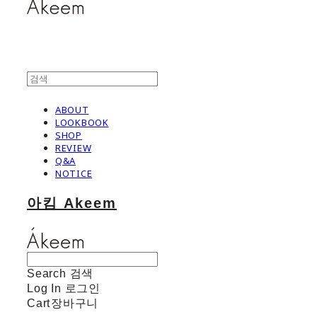
ABOUT
LOOKBOOK
SHOP
REVIEW
Q&A
NOTICE
아킴 Akeem
Search
검색
Log In
로그인
Cart
장바구니