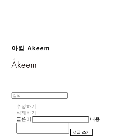
아킴 Akeem
수정하기
삭제하기
글쓴이
내용
댓글 쓰기