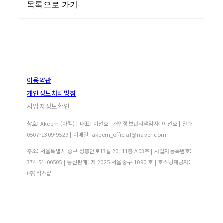
목록으로 가기
이용약관
개인정보처리방침
사업자정보확인
상호: Akeem (아킴) | 대표: 이선호 | 개인정보관리책임자: 이선호 | 전화:
0507-1309-9529 | 이메일: akeem_official@naver.com
주소: 서울특별시 중구 장충단로13길 20, 11층 A03호 | 사업자등록번호:
374-51-00505
| 통신판매:
제 2025-서울중구-1090 호
| 호스팅제공자:
(주)식스샵