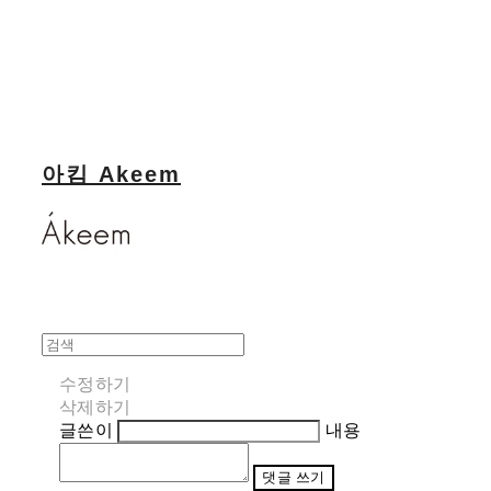
아킴 Akeem
수정하기
삭제하기
글쓴이
내용
댓글 쓰기