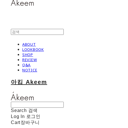
ABOUT
LOOKBOOK
SHOP
REVIEW
Q&A
NOTICE
아킴 Akeem
Search
검색
Log In
로그인
Cart
장바구니