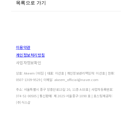
목록으로 가기
이용약관
개인정보처리방침
사업자정보확인
상호: Akeem (아킴) | 대표: 이선호 | 개인정보관리책임자: 이선호 | 전화:
0507-1309-9529 | 이메일: akeem_official@naver.com
주소: 서울특별시 중구 장충단로13길 20, 11층 A03호 | 사업자등록번호:
374-51-00505
| 통신판매:
제 2025-서울중구-1090 호
| 호스팅제공자:
(주)식스샵