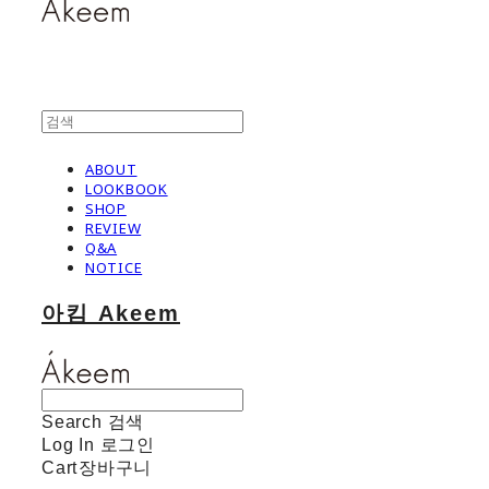
ABOUT
LOOKBOOK
SHOP
REVIEW
Q&A
NOTICE
아킴 Akeem
Search
검색
Log In
로그인
Cart
장바구니