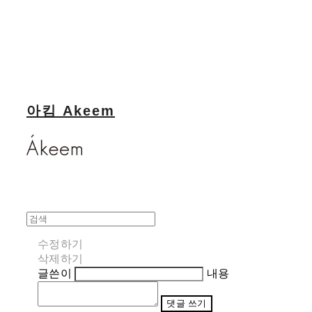
아킴 Akeem
수정하기
삭제하기
글쓴이
내용
댓글 쓰기