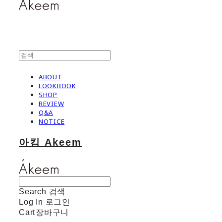
ABOUT
LOOKBOOK
SHOP
REVIEW
Q&A
NOTICE
아킴 Akeem
Search
검색
Log In
로그인
Cart
장바구니