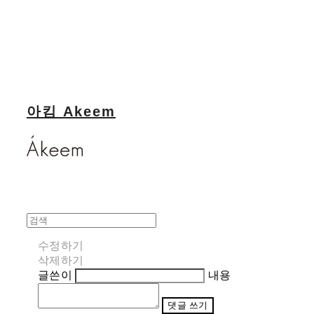
아킴 Akeem
수정하기
삭제하기
글쓴이
내용
댓글 쓰기