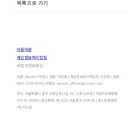
목록으로 가기
이용약관
개인정보처리방침
사업자정보확인
상호: Akeem (아킴) | 대표: 이선호 | 개인정보관리책임자: 이선호 | 전화:
0507-1309-9529 | 이메일: akeem_official@naver.com
주소: 서울특별시 중구 장충단로13길 20, 11층 A03호 | 사업자등록번호:
374-51-00505
| 통신판매:
제 2025-서울중구-1090 호
| 호스팅제공자:
(주)식스샵