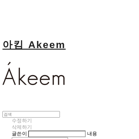
아킴 Akeem
수정하기
삭제하기
글쓴이
내용