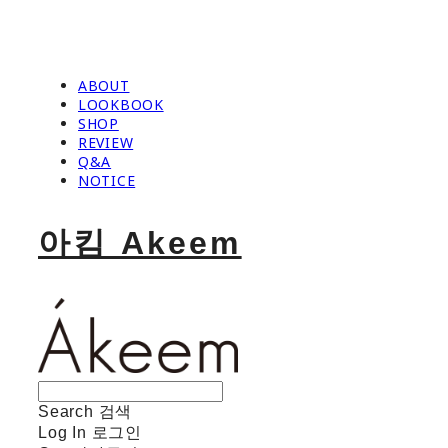
ABOUT
LOOKBOOK
SHOP
REVIEW
Q&A
NOTICE
아킴 Akeem
Search
검색
Log In
로그인