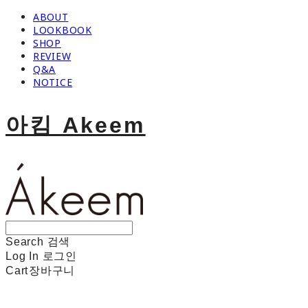
ABOUT
LOOKBOOK
SHOP
REVIEW
Q&A
NOTICE
아킴 Akeem
Search
검색
Log In
로그인
Cart
장바구니