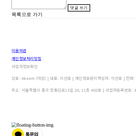
댓글 쓰기
목록으로 가기
이용약관
개인정보처리방침
사업자정보확인
상호: Akeem (아킴) | 대표: 이선호 | 개인정보관리책임자: 이선호 | 전화: 0507
주소: 서울특별시 중구 장충단로13길 20, 11층 A03호 | 사업자등록번호: