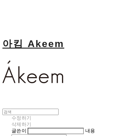
아킴 Akeem
수정하기
삭제하기
글쓴이
내용