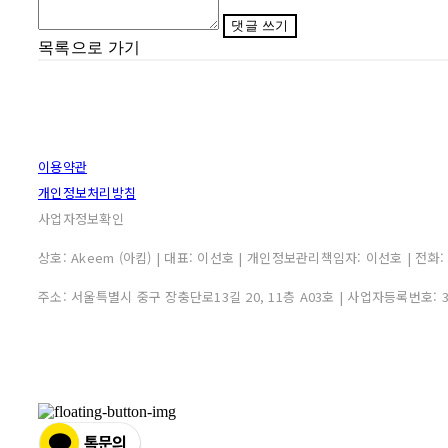
댓글 쓰기
목록으로 가기
이용약관
개인정보처리방침
사업자정보확인
상호: Akeem (아킴) | 대표: 이선호 | 개인정보관리책임자: 이선호 | 전화: 0507
주소: 서울특별시 중구 장충단로13길 20, 11층 A03호 | 사업자등록번호: