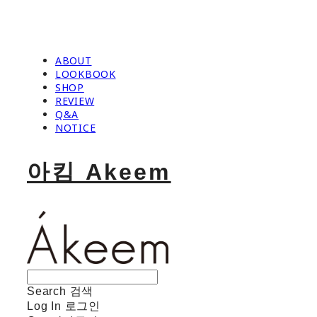
ABOUT
LOOKBOOK
SHOP
REVIEW
Q&A
NOTICE
아킴 Akeem
Search
검색
Log In
로그인