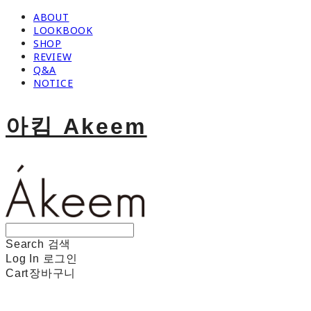
ABOUT
LOOKBOOK
SHOP
REVIEW
Q&A
NOTICE
아킴 Akeem
Search
검색
Log In
로그인
Cart
장바구니