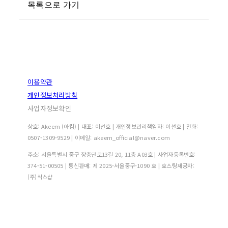
목록으로 가기
이용약관
개인정보처리방침
사업자정보확인
상호: Akeem (아킴) | 대표: 이선호 | 개인정보관리책임자: 이선호 | 전화:
0507-1309-9529 | 이메일: akeem_official@naver.com
주소: 서울특별시 중구 장충단로13길 20, 11층 A03호 | 사업자등록번호:
374-51-00505
| 통신판매:
제 2025-서울중구-1090 호
| 호스팅제공자:
(주)식스샵