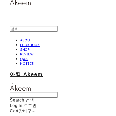
ABOUT
LOOKBOOK
SHOP
REVIEW
Q&A
NOTICE
아킴 Akeem
Search
검색
Log In
로그인
Cart
장바구니