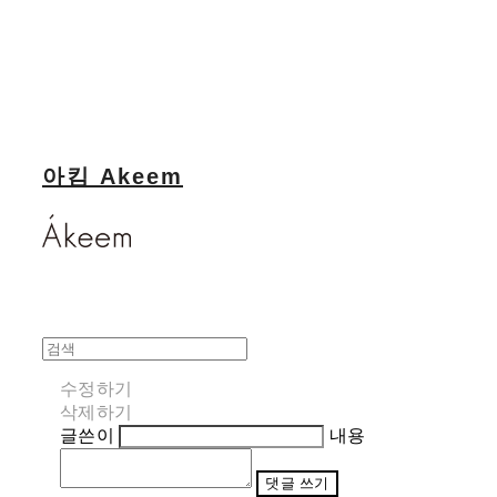
아킴 Akeem
수정하기
삭제하기
글쓴이
내용
댓글 쓰기