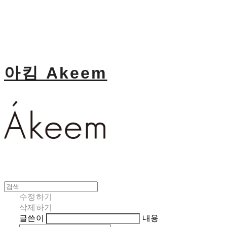
아킴 Akeem
수정하기
삭제하기
글쓴이
내용