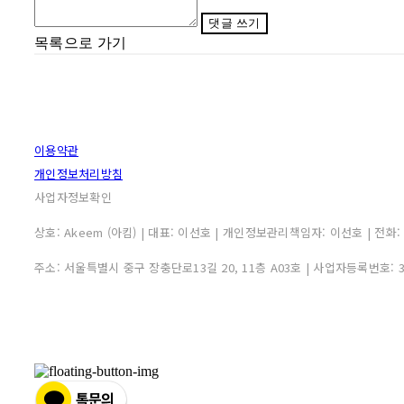
댓글 쓰기
목록으로 가기
이용약관
개인정보처리방침
사업자정보확인
상호: Akeem (아킴) | 대표: 이선호 | 개인정보관리책임자: 이선호 | 전화: 0507
주소: 서울특별시 중구 장충단로13길 20, 11층 A03호 | 사업자등록번호: