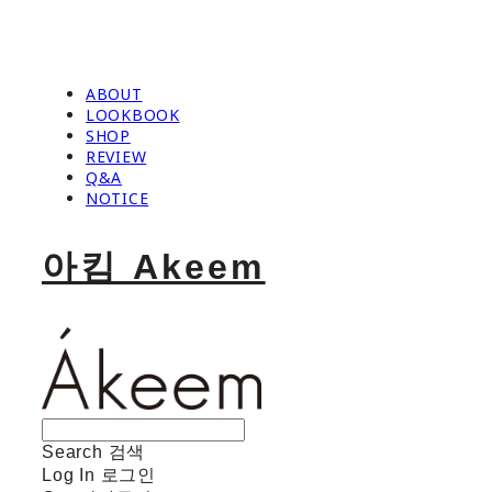
ABOUT
LOOKBOOK
SHOP
REVIEW
Q&A
NOTICE
아킴 Akeem
Search
검색
Log In
로그인