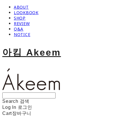
ABOUT
LOOKBOOK
SHOP
REVIEW
Q&A
NOTICE
아킴 Akeem
Search
검색
Log In
로그인
Cart
장바구니