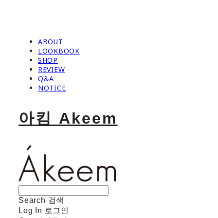
ABOUT
LOOKBOOK
SHOP
REVIEW
Q&A
NOTICE
아킴 Akeem
Search
검색
Log In
로그인