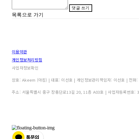
댓글 쓰기
목록으로 가기
이용약관
개인정보처리방침
사업자정보확인
상호: Akeem (아킴) | 대표: 이선호 | 개인정보관리책임자: 이선호 | 전화: 0507
주소: 서울특별시 중구 장충단로13길 20, 11층 A03호 | 사업자등록번호: