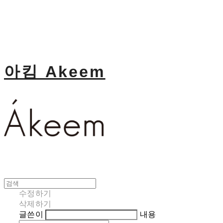
아킴 Akeem
수정하기
삭제하기
글쓴이
내용