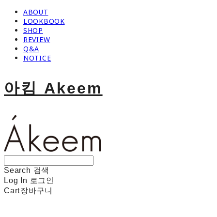
ABOUT
LOOKBOOK
SHOP
REVIEW
Q&A
NOTICE
아킴 Akeem
Search
검색
Log In
로그인
Cart
장바구니