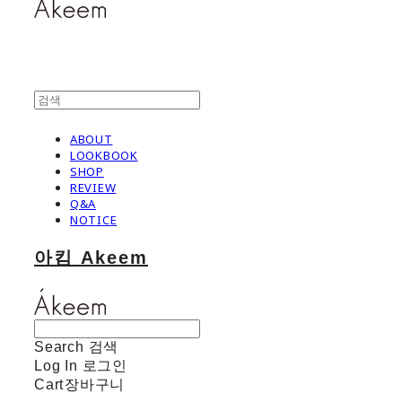
ABOUT
LOOKBOOK
SHOP
REVIEW
Q&A
NOTICE
아킴 Akeem
Search
검색
Log In
로그인
Cart
장바구니