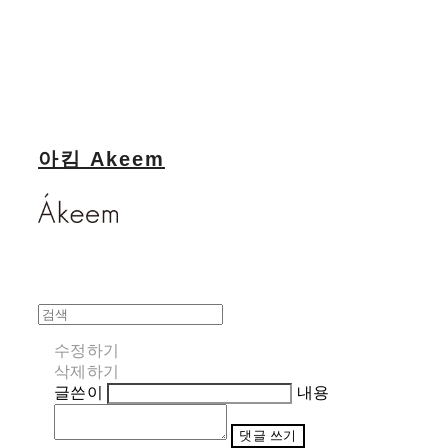
아킴 Akeem
수정하기
삭제하기
글쓴이
내용
댓글 쓰기