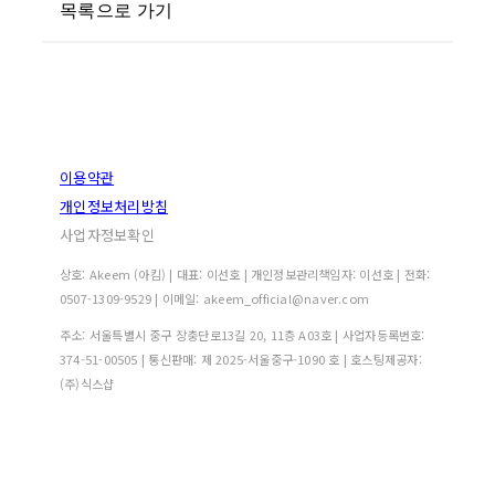
목록으로 가기
이용약관
개인정보처리방침
사업자정보확인
상호: Akeem (아킴) | 대표: 이선호 | 개인정보관리책임자: 이선호 | 전화:
0507-1309-9529 | 이메일: akeem_official@naver.com
주소: 서울특별시 중구 장충단로13길 20, 11층 A03호 | 사업자등록번호:
374-51-00505
| 통신판매:
제 2025-서울중구-1090 호
| 호스팅제공자:
(주)식스샵