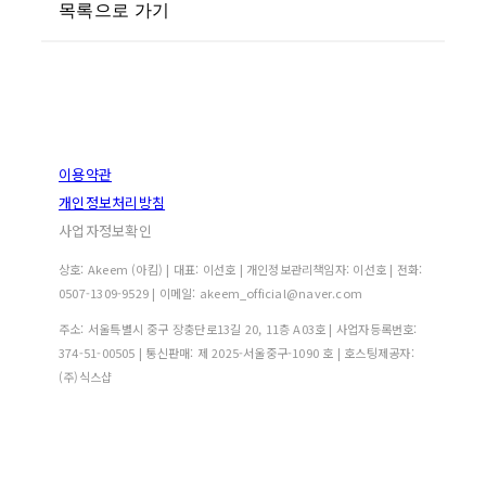
목록으로 가기
이용약관
개인정보처리방침
사업자정보확인
상호: Akeem (아킴) | 대표: 이선호 | 개인정보관리책임자: 이선호 | 전화:
0507-1309-9529 | 이메일: akeem_official@naver.com
주소: 서울특별시 중구 장충단로13길 20, 11층 A03호 | 사업자등록번호:
374-51-00505
| 통신판매:
제 2025-서울중구-1090 호
| 호스팅제공자:
(주)식스샵