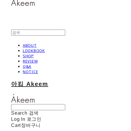
ABOUT
LOOKBOOK
SHOP
REVIEW
Q&A
NOTICE
아킴 Akeem
Search
검색
Log In
로그인
Cart
장바구니