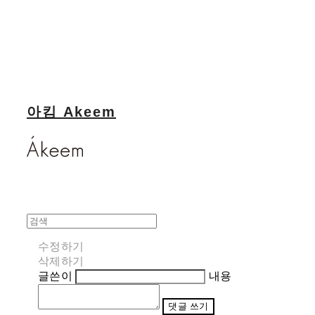
아킴 Akeem
수정하기
삭제하기
글쓴이
내용
댓글 쓰기