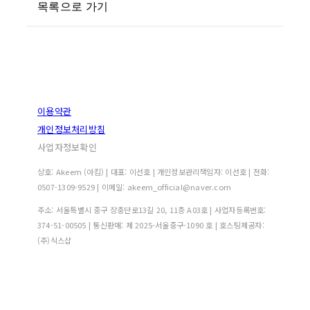
목록으로 가기
이용약관
개인정보처리방침
사업자정보확인
상호: Akeem (아킴) | 대표: 이선호 | 개인정보관리책임자: 이선호 | 전화:
0507-1309-9529 | 이메일: akeem_official@naver.com
주소: 서울특별시 중구 장충단로13길 20, 11층 A03호 | 사업자등록번호:
374-51-00505
| 통신판매:
제 2025-서울중구-1090 호
| 호스팅제공자:
(주)식스샵