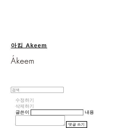
아킴 Akeem
수정하기
삭제하기
글쓴이
내용
댓글 쓰기