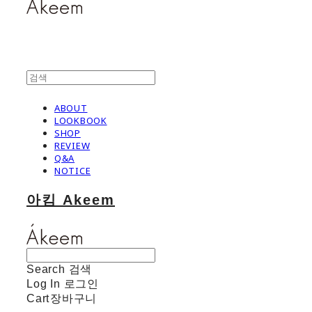
ABOUT
LOOKBOOK
SHOP
REVIEW
Q&A
NOTICE
아킴 Akeem
Search
검색
Log In
로그인
Cart
장바구니