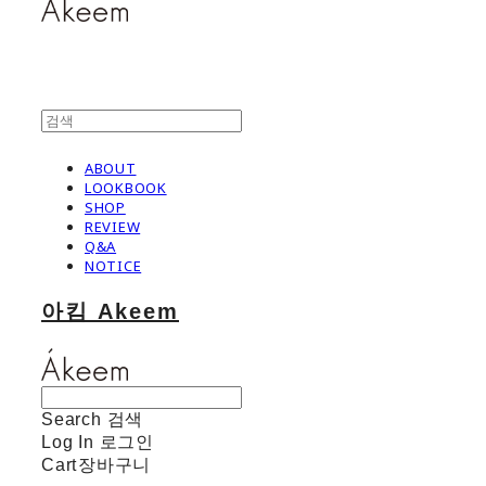
ABOUT
LOOKBOOK
SHOP
REVIEW
Q&A
NOTICE
아킴 Akeem
Search
검색
Log In
로그인
Cart
장바구니