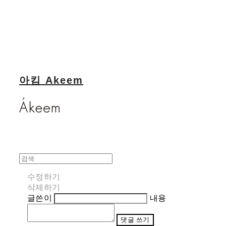
아킴 Akeem
수정하기
삭제하기
글쓴이
내용
댓글 쓰기