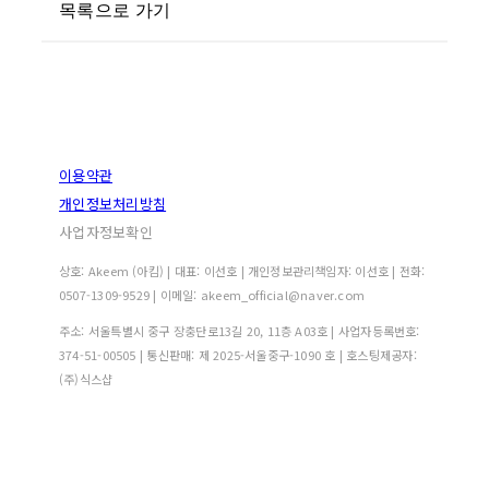
목록으로 가기
이용약관
개인정보처리방침
사업자정보확인
상호: Akeem (아킴) | 대표: 이선호 | 개인정보관리책임자: 이선호 | 전화:
0507-1309-9529 | 이메일: akeem_official@naver.com
주소: 서울특별시 중구 장충단로13길 20, 11층 A03호 | 사업자등록번호:
374-51-00505
| 통신판매:
제 2025-서울중구-1090 호
| 호스팅제공자:
(주)식스샵