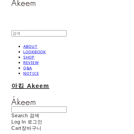
ABOUT
LOOKBOOK
SHOP
REVIEW
Q&A
NOTICE
아킴 Akeem
Search
검색
Log In
로그인
Cart
장바구니