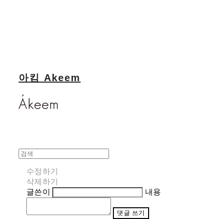
아킴 Akeem
수정하기
삭제하기
글쓴이
내용
댓글 쓰기