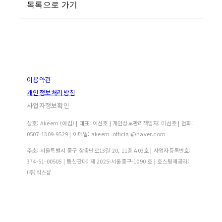
목록으로 가기
이용약관
개인정보처리방침
사업자정보확인
상호: Akeem (아킴) | 대표: 이선호 | 개인정보관리책임자: 이선호 | 전화:
0507-1309-9529 | 이메일: akeem_official@naver.com
주소: 서울특별시 중구 장충단로13길 20, 11층 A03호 | 사업자등록번호:
374-51-00505
| 통신판매:
제 2025-서울중구-1090 호
| 호스팅제공자:
(주)식스샵